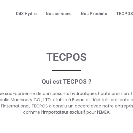
OilX Hydro
Nos services
Nos Produits
TECPO
TECPOS
Qui est TECPOS ?
e sud-coréenne de composants hydrauliques haute pression. L
aulic Machinery CO., LTD. établie à Busan et déjà très présente e
à l’international, TECPOS a conclu un accord avec notre entrepri
comme l’
importateur exclusif
pour l’
EMEA
.