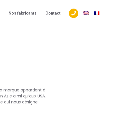
S
Nos fabricants​
Contact
Tél. +32 (0) 4 240 44 20
a marque appartient à
n Asie ainsi qu’aux USA.
se qui nous désigne