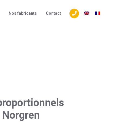
S
Nos fabricants​
Contact
Tél. +32 (0) 4 240 44 20
proportionnels
 Norgren