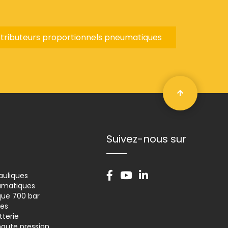
stributeurs proportionnels pneumatiques
Retour en ha
Suivez-nous sur
Facebook
Youtube
Linkedin
uliques
matiques
que 700 bar
des
tterie
haute pression