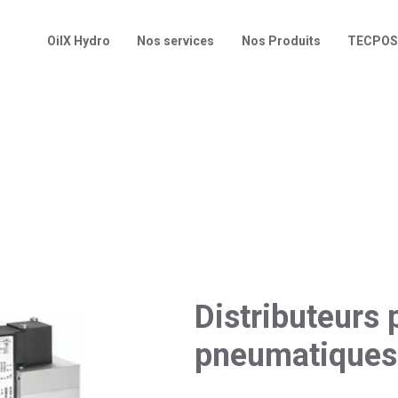
OilX Hydro
Nos services
Nos Produits
TECPO
Distributeurs 
pneumatiques