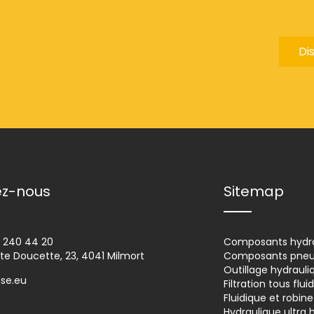
Di
ez-nous
Sitemap
4 240 44 20
Composants hydra
ite Doucette, 23, 4041 Milmort
Composants pneu
Outillage hydrauli
ise.eu
Filtration tous flui
Fluidique et robine
Hydraulique ultra 