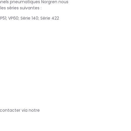
ionnels pneumatiques Norgren nous
s séries suivantes :
P51; VP60; Série 140; Série 422
 contacter via notre