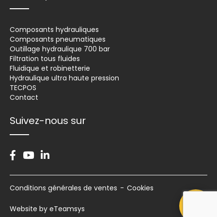
Composants hydrauliques
Composants pneumatiques
Outillage hydraulique 700 bar
Filtration tous fluides
Fluidique et robinetterie
Hydraulique ultra haute pression
TECPOS
Contact
Suivez-nous sur
Facebook
Youtube
Linkedin
Conditions générales de ventes
Cookies
Website by eTeamsys
Retou